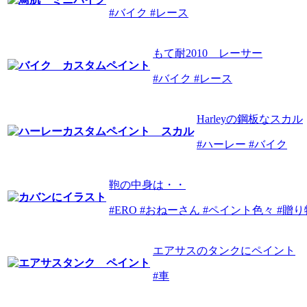
#バイク #レース
もて耐2010 レーサー
#バイク #レース
Harleyの鋼板なスカル
#ハーレー #バイク
鞄の中身は・・
#ERO #おねーさん #ペイント色々 #贈り
エアサスのタンクにペイント
#車