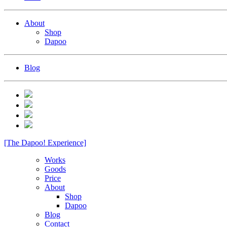
About
Shop
Dapoo
Blog
[The Dapoo! Experience]
Works
Goods
Price
About
Shop
Dapoo
Blog
Contact