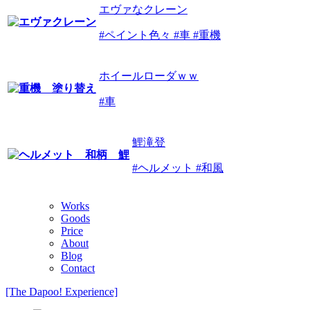
エヴァなクレーン
#ペイント色々 #車 #重機
ホイールローダｗｗ
#車
鯉滝登
#ヘルメット #和風
Works
Goods
Price
About
Blog
Contact
[The Dapoo! Experience]